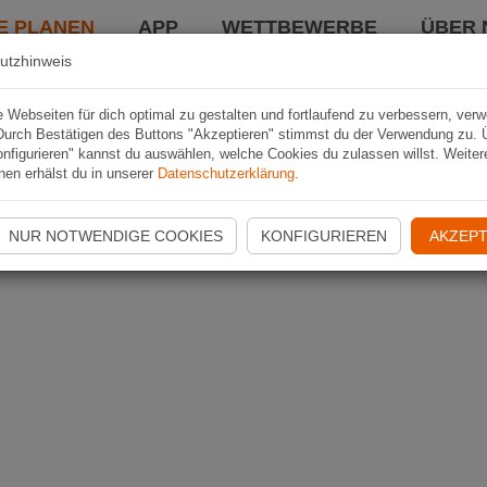
E PLANEN
APP
WETTBEWERBE
ÜBER 
utzhinweis
Webseiten für dich optimal zu gestalten und fortlaufend zu verbessern, ver
Durch Bestätigen des Buttons "Akzeptieren" stimmst du der Verwendung zu. 
nfigurieren" kannst du auswählen, welche Cookies du zulassen willst. Weiter
nen erhälst du in unserer
Datenschutzerklärung
.
NUR NOTWENDIGE COOKIES
KONFIGURIEREN
AKZEPT