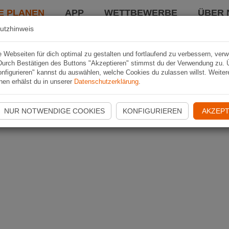
E PLANEN
APP
WETTBEWERBE
ÜBER 
utzhinweis
Webseiten für dich optimal zu gestalten und fortlaufend zu verbessern, ver
Durch Bestätigen des Buttons "Akzeptieren" stimmst du der Verwendung zu. 
nfigurieren" kannst du auswählen, welche Cookies du zulassen willst. Weiter
nen erhälst du in unserer
Datenschutzerklärung
.
NUR NOTWENDIGE COOKIES
KONFIGURIEREN
AKZEPT