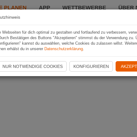
E PLANEN
APP
WETTBEWERBE
ÜBER 
utzhinweis
Webseiten für dich optimal zu gestalten und fortlaufend zu verbessern, ver
Durch Bestätigen des Buttons "Akzeptieren" stimmst du der Verwendung zu. 
nfigurieren" kannst du auswählen, welche Cookies du zulassen willst. Weiter
nen erhälst du in unserer
Datenschutzerklärung
.
NUR NOTWENDIGE COOKIES
KONFIGURIEREN
AKZEPT