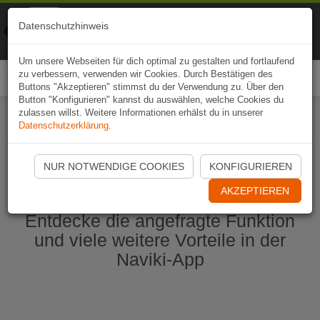
Naviki
Datenschutzhinweis
Zur App
Fahrrad-Navi
Um unsere Webseiten für dich optimal zu gestalten und fortlaufend
zu verbessern, verwenden wir Cookies. Durch Bestätigen des
Togg
Buttons "Akzeptieren" stimmst du der Verwendung zu. Über den
navi
Button "Konfigurieren" kannst du auswählen, welche Cookies du
zulassen willst. Weitere Informationen erhälst du in unserer
Datenschutzerklärung
.
Naviki App jetzt öffnen
NUR NOTWENDIGE COOKIES
KONFIGURIEREN
AKZEPTIEREN
Entdecke die angefragte Funktion
und viele weitere Vorteile in der
Naviki-App