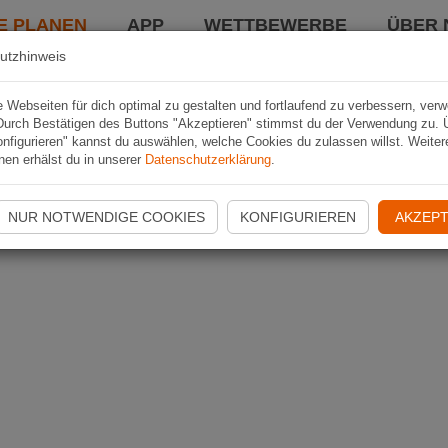
E PLANEN
APP
WETTBEWERBE
ÜBER 
utzhinweis
Webseiten für dich optimal zu gestalten und fortlaufend zu verbessern, ver
Durch Bestätigen des Buttons "Akzeptieren" stimmst du der Verwendung zu. 
nfigurieren" kannst du auswählen, welche Cookies du zulassen willst. Weiter
nen erhälst du in unserer
Datenschutzerklärung
.
NUR NOTWENDIGE COOKIES
KONFIGURIEREN
AKZEPT