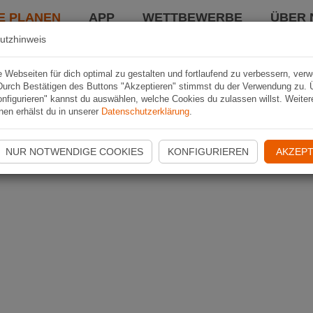
E PLANEN
APP
WETTBEWERBE
ÜBER 
utzhinweis
Webseiten für dich optimal zu gestalten und fortlaufend zu verbessern, ver
Durch Bestätigen des Buttons "Akzeptieren" stimmst du der Verwendung zu. 
nfigurieren" kannst du auswählen, welche Cookies du zulassen willst. Weiter
nen erhälst du in unserer
Datenschutzerklärung
.
NUR NOTWENDIGE COOKIES
KONFIGURIEREN
AKZEPT