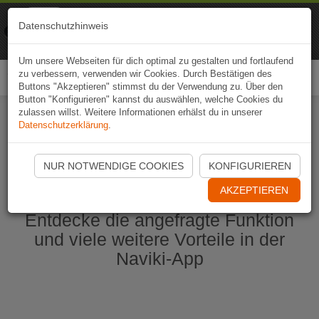
Naviki
Datenschutzhinweis
Zur App
Fahrrad-Navi
Um unsere Webseiten für dich optimal zu gestalten und fortlaufend
zu verbessern, verwenden wir Cookies. Durch Bestätigen des
Togg
Buttons "Akzeptieren" stimmst du der Verwendung zu. Über den
navi
Button "Konfigurieren" kannst du auswählen, welche Cookies du
zulassen willst. Weitere Informationen erhälst du in unserer
Datenschutzerklärung
.
Naviki App jetzt öffnen
NUR NOTWENDIGE COOKIES
KONFIGURIEREN
AKZEPTIEREN
Entdecke die angefragte Funktion
und viele weitere Vorteile in der
Naviki-App