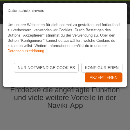
Naviki
Datenschutzhinweis
Zur App
Fahrrad-Navi
Um unsere Webseiten für dich optimal zu gestalten und fortlaufend
zu verbessern, verwenden wir Cookies. Durch Bestätigen des
Togg
Buttons "Akzeptieren" stimmst du der Verwendung zu. Über den
navi
Button "Konfigurieren" kannst du auswählen, welche Cookies du
zulassen willst. Weitere Informationen erhälst du in unserer
Datenschutzerklärung
.
Naviki App jetzt öffnen
NUR NOTWENDIGE COOKIES
KONFIGURIEREN
AKZEPTIEREN
Entdecke die angefragte Funktion
und viele weitere Vorteile in der
Naviki-App