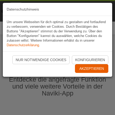
Naviki
Datenschutzhinweis
Zur App
Fahrrad-Navi
Um unsere Webseiten für dich optimal zu gestalten und fortlaufend
zu verbessern, verwenden wir Cookies. Durch Bestätigen des
Togg
Buttons "Akzeptieren" stimmst du der Verwendung zu. Über den
navi
Button "Konfigurieren" kannst du auswählen, welche Cookies du
zulassen willst. Weitere Informationen erhälst du in unserer
Datenschutzerklärung
.
Naviki App jetzt öffnen
NUR NOTWENDIGE COOKIES
KONFIGURIEREN
AKZEPTIEREN
Entdecke die angefragte Funktion
und viele weitere Vorteile in der
Naviki-App