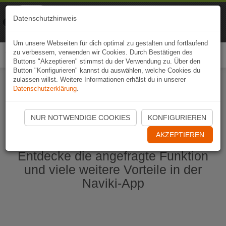
Naviki
Datenschutzhinweis
Zur App
Fahrrad-Navi
Um unsere Webseiten für dich optimal zu gestalten und fortlaufend
zu verbessern, verwenden wir Cookies. Durch Bestätigen des
Togg
Buttons "Akzeptieren" stimmst du der Verwendung zu. Über den
navi
Button "Konfigurieren" kannst du auswählen, welche Cookies du
zulassen willst. Weitere Informationen erhälst du in unserer
Datenschutzerklärung
.
Naviki App jetzt öffnen
NUR NOTWENDIGE COOKIES
KONFIGURIEREN
AKZEPTIEREN
Entdecke die angefragte Funktion
und viele weitere Vorteile in der
Naviki-App