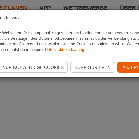
E PLANEN
APP
WETTBEWERBE
ÜBER 
utzhinweis
Webseiten für dich optimal zu gestalten und fortlaufend zu verbessern, ver
Durch Bestätigen des Buttons "Akzeptieren" stimmst du der Verwendung zu. 
nfigurieren" kannst du auswählen, welche Cookies du zulassen willst. Weiter
nen erhälst du in unserer
Datenschutzerklärung
.
NUR NOTWENDIGE COOKIES
KONFIGURIEREN
AKZEPT