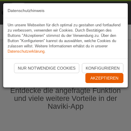
Naviki
Datenschutzhinweis
Zur App
Fahrrad-Navi
Um unsere Webseiten für dich optimal zu gestalten und fortlaufend
zu verbessern, verwenden wir Cookies. Durch Bestätigen des
Togg
Buttons "Akzeptieren" stimmst du der Verwendung zu. Über den
navi
Button "Konfigurieren" kannst du auswählen, welche Cookies du
zulassen willst. Weitere Informationen erhälst du in unserer
Datenschutzerklärung
.
Naviki App jetzt öffnen
NUR NOTWENDIGE COOKIES
KONFIGURIEREN
AKZEPTIEREN
Entdecke die angefragte Funktion
und viele weitere Vorteile in der
Naviki-App