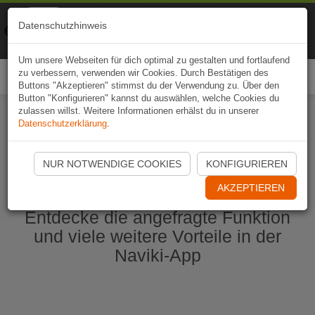
Naviki
Datenschutzhinweis
Zur App
Fahrrad-Navi
Um unsere Webseiten für dich optimal zu gestalten und fortlaufend
zu verbessern, verwenden wir Cookies. Durch Bestätigen des
Togg
Buttons "Akzeptieren" stimmst du der Verwendung zu. Über den
navi
Button "Konfigurieren" kannst du auswählen, welche Cookies du
zulassen willst. Weitere Informationen erhälst du in unserer
Datenschutzerklärung
.
Naviki App jetzt öffnen
NUR NOTWENDIGE COOKIES
KONFIGURIEREN
AKZEPTIEREN
Entdecke die angefragte Funktion
und viele weitere Vorteile in der
Naviki-App