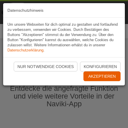
Naviki
Datenschutzhinweis
Zur App
Fahrrad-Navi
Um unsere Webseiten für dich optimal zu gestalten und fortlaufend
zu verbessern, verwenden wir Cookies. Durch Bestätigen des
Togg
Buttons "Akzeptieren" stimmst du der Verwendung zu. Über den
navi
Button "Konfigurieren" kannst du auswählen, welche Cookies du
zulassen willst. Weitere Informationen erhälst du in unserer
Datenschutzerklärung
.
Naviki App jetzt öffnen
NUR NOTWENDIGE COOKIES
KONFIGURIEREN
AKZEPTIEREN
Entdecke die angefragte Funktion
und viele weitere Vorteile in der
Naviki-App