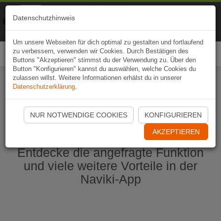
Naviki
Datenschutzhinweis
Zur App
Fahrrad-Navi
Um unsere Webseiten für dich optimal zu gestalten und fortlaufend
zu verbessern, verwenden wir Cookies. Durch Bestätigen des
Togg
Buttons "Akzeptieren" stimmst du der Verwendung zu. Über den
navi
Button "Konfigurieren" kannst du auswählen, welche Cookies du
zulassen willst. Weitere Informationen erhälst du in unserer
Datenschutzerklärung
.
Naviki App jetzt öffnen
NUR NOTWENDIGE COOKIES
KONFIGURIEREN
AKZEPTIEREN
Entdecke die angefragte Funktion
und viele weitere Vorteile in der
Naviki-App