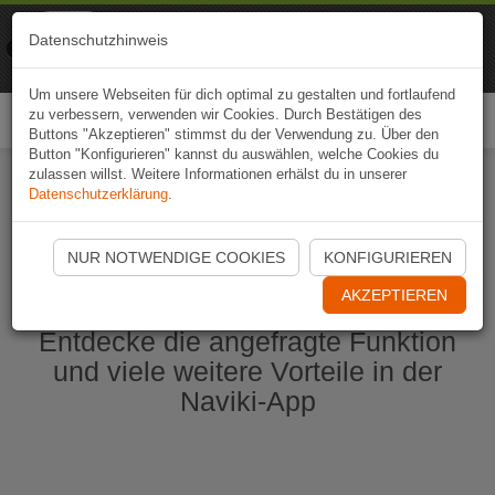
Naviki
Datenschutzhinweis
Zur App
Fahrrad-Navi
Um unsere Webseiten für dich optimal zu gestalten und fortlaufend
zu verbessern, verwenden wir Cookies. Durch Bestätigen des
Togg
Buttons "Akzeptieren" stimmst du der Verwendung zu. Über den
navi
Button "Konfigurieren" kannst du auswählen, welche Cookies du
zulassen willst. Weitere Informationen erhälst du in unserer
Datenschutzerklärung
.
Naviki App jetzt öffnen
NUR NOTWENDIGE COOKIES
KONFIGURIEREN
AKZEPTIEREN
Entdecke die angefragte Funktion
und viele weitere Vorteile in der
Naviki-App