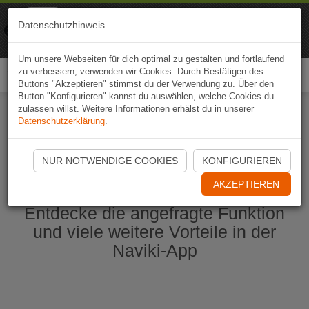
Naviki
Datenschutzhinweis
Zur App
Fahrrad-Navi
Um unsere Webseiten für dich optimal zu gestalten und fortlaufend
zu verbessern, verwenden wir Cookies. Durch Bestätigen des
Togg
Buttons "Akzeptieren" stimmst du der Verwendung zu. Über den
navi
Button "Konfigurieren" kannst du auswählen, welche Cookies du
zulassen willst. Weitere Informationen erhälst du in unserer
Datenschutzerklärung
.
Naviki App jetzt öffnen
NUR NOTWENDIGE COOKIES
KONFIGURIEREN
AKZEPTIEREN
Entdecke die angefragte Funktion
und viele weitere Vorteile in der
Naviki-App