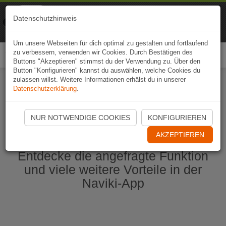
Naviki
Datenschutzhinweis
Zur App
Fahrrad-Navi
Um unsere Webseiten für dich optimal zu gestalten und fortlaufend
zu verbessern, verwenden wir Cookies. Durch Bestätigen des
Togg
Buttons "Akzeptieren" stimmst du der Verwendung zu. Über den
navi
Button "Konfigurieren" kannst du auswählen, welche Cookies du
zulassen willst. Weitere Informationen erhälst du in unserer
Datenschutzerklärung
.
Naviki App jetzt öffnen
NUR NOTWENDIGE COOKIES
KONFIGURIEREN
AKZEPTIEREN
Entdecke die angefragte Funktion
und viele weitere Vorteile in der
Naviki-App