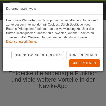
Naviki
Datenschutzhinweis
Zur App
Fahrrad-Navi
Um unsere Webseiten für dich optimal zu gestalten und fortlaufend
zu verbessern, verwenden wir Cookies. Durch Bestätigen des
Togg
Buttons "Akzeptieren" stimmst du der Verwendung zu. Über den
navi
Button "Konfigurieren" kannst du auswählen, welche Cookies du
zulassen willst. Weitere Informationen erhälst du in unserer
Datenschutzerklärung
.
Naviki App jetzt öffnen
NUR NOTWENDIGE COOKIES
KONFIGURIEREN
AKZEPTIEREN
Entdecke die angefragte Funktion
und viele weitere Vorteile in der
Naviki-App