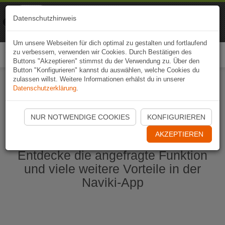
Naviki
Datenschutzhinweis
Zur App
Fahrrad-Navi
Um unsere Webseiten für dich optimal zu gestalten und fortlaufend
zu verbessern, verwenden wir Cookies. Durch Bestätigen des
Togg
Buttons "Akzeptieren" stimmst du der Verwendung zu. Über den
navi
Button "Konfigurieren" kannst du auswählen, welche Cookies du
zulassen willst. Weitere Informationen erhälst du in unserer
Datenschutzerklärung
.
Naviki App jetzt öffnen
NUR NOTWENDIGE COOKIES
KONFIGURIEREN
AKZEPTIEREN
Entdecke die angefragte Funktion
und viele weitere Vorteile in der
Naviki-App