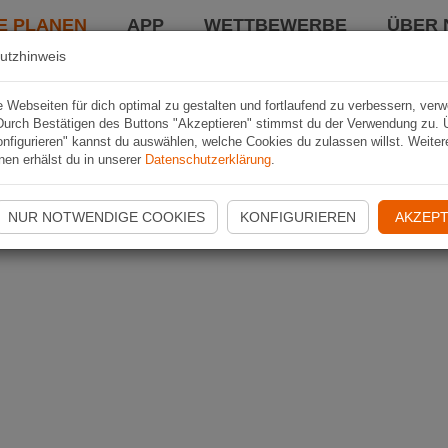
E PLANEN
APP
WETTBEWERBE
ÜBER 
utzhinweis
Webseiten für dich optimal zu gestalten und fortlaufend zu verbessern, ver
Durch Bestätigen des Buttons "Akzeptieren" stimmst du der Verwendung zu. 
nfigurieren" kannst du auswählen, welche Cookies du zulassen willst. Weiter
nen erhälst du in unserer
Datenschutzerklärung
.
NUR NOTWENDIGE COOKIES
KONFIGURIEREN
AKZEPT