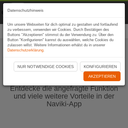
Naviki
Datenschutzhinweis
Zur App
Fahrrad-Navi
Um unsere Webseiten für dich optimal zu gestalten und fortlaufend
zu verbessern, verwenden wir Cookies. Durch Bestätigen des
Togg
Buttons "Akzeptieren" stimmst du der Verwendung zu. Über den
navi
Button "Konfigurieren" kannst du auswählen, welche Cookies du
zulassen willst. Weitere Informationen erhälst du in unserer
Datenschutzerklärung
.
Naviki App jetzt öffnen
NUR NOTWENDIGE COOKIES
KONFIGURIEREN
AKZEPTIEREN
Entdecke die angefragte Funktion
und viele weitere Vorteile in der
Naviki-App