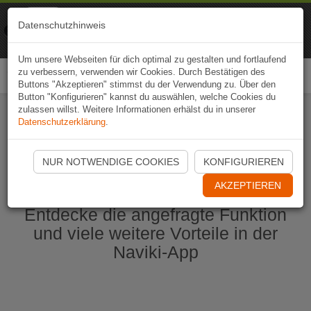
Naviki
Datenschutzhinweis
Zur App
Fahrrad-Navi
Um unsere Webseiten für dich optimal zu gestalten und fortlaufend
zu verbessern, verwenden wir Cookies. Durch Bestätigen des
Togg
Buttons "Akzeptieren" stimmst du der Verwendung zu. Über den
navi
Button "Konfigurieren" kannst du auswählen, welche Cookies du
zulassen willst. Weitere Informationen erhälst du in unserer
Datenschutzerklärung
.
Naviki App jetzt öffnen
NUR NOTWENDIGE COOKIES
KONFIGURIEREN
AKZEPTIEREN
Entdecke die angefragte Funktion
und viele weitere Vorteile in der
Naviki-App