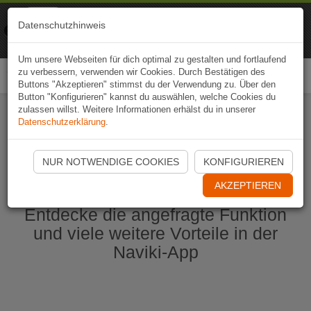
Naviki
Datenschutzhinweis
Zur App
Fahrrad-Navi
Um unsere Webseiten für dich optimal zu gestalten und fortlaufend
zu verbessern, verwenden wir Cookies. Durch Bestätigen des
Togg
Buttons "Akzeptieren" stimmst du der Verwendung zu. Über den
navi
Button "Konfigurieren" kannst du auswählen, welche Cookies du
zulassen willst. Weitere Informationen erhälst du in unserer
Datenschutzerklärung
.
Naviki App jetzt öffnen
NUR NOTWENDIGE COOKIES
KONFIGURIEREN
AKZEPTIEREN
Entdecke die angefragte Funktion
und viele weitere Vorteile in der
Naviki-App