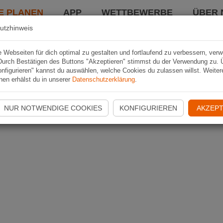
E PLANEN
APP
WETTBEWERBE
ÜBER 
utzhinweis
Webseiten für dich optimal zu gestalten und fortlaufend zu verbessern, ver
Durch Bestätigen des Buttons "Akzeptieren" stimmst du der Verwendung zu. 
nfigurieren" kannst du auswählen, welche Cookies du zulassen willst. Weiter
nen erhälst du in unserer
Datenschutzerklärung
.
NUR NOTWENDIGE COOKIES
KONFIGURIEREN
AKZEPT