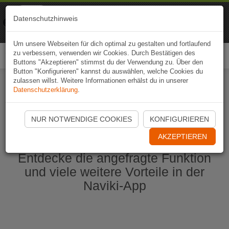
Naviki
Datenschutzhinweis
Zur App
Fahrrad-Navi
Um unsere Webseiten für dich optimal zu gestalten und fortlaufend
zu verbessern, verwenden wir Cookies. Durch Bestätigen des
Togg
Buttons "Akzeptieren" stimmst du der Verwendung zu. Über den
navi
Button "Konfigurieren" kannst du auswählen, welche Cookies du
zulassen willst. Weitere Informationen erhälst du in unserer
Datenschutzerklärung
.
Naviki App jetzt öffnen
NUR NOTWENDIGE COOKIES
KONFIGURIEREN
AKZEPTIEREN
Entdecke die angefragte Funktion
und viele weitere Vorteile in der
Naviki-App