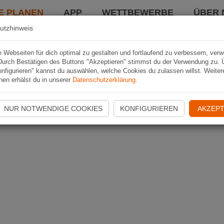
E PLANEN
APP
WETTBEWERBE
ÜBER 
utzhinweis
Webseiten für dich optimal zu gestalten und fortlaufend zu verbessern, ver
Durch Bestätigen des Buttons "Akzeptieren" stimmst du der Verwendung zu. 
nfigurieren" kannst du auswählen, welche Cookies du zulassen willst. Weiter
nen erhälst du in unserer
Datenschutzerklärung
.
NUR NOTWENDIGE COOKIES
KONFIGURIEREN
AKZEPT