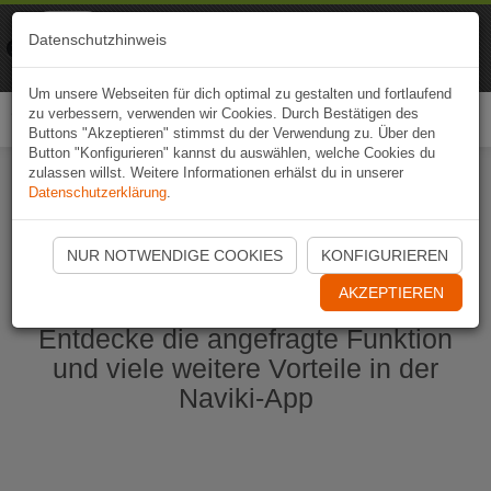
Naviki
Datenschutzhinweis
Zur App
Fahrrad-Navi
Um unsere Webseiten für dich optimal zu gestalten und fortlaufend
zu verbessern, verwenden wir Cookies. Durch Bestätigen des
Togg
Buttons "Akzeptieren" stimmst du der Verwendung zu. Über den
navi
Button "Konfigurieren" kannst du auswählen, welche Cookies du
zulassen willst. Weitere Informationen erhälst du in unserer
Datenschutzerklärung
.
Naviki App jetzt öffnen
NUR NOTWENDIGE COOKIES
KONFIGURIEREN
AKZEPTIEREN
Entdecke die angefragte Funktion
und viele weitere Vorteile in der
Naviki-App