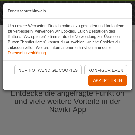
Naviki
Datenschutzhinweis
Zur App
Fahrrad-Navi
Um unsere Webseiten für dich optimal zu gestalten und fortlaufend
zu verbessern, verwenden wir Cookies. Durch Bestätigen des
Togg
Buttons "Akzeptieren" stimmst du der Verwendung zu. Über den
navi
Button "Konfigurieren" kannst du auswählen, welche Cookies du
zulassen willst. Weitere Informationen erhälst du in unserer
Datenschutzerklärung
.
Naviki App jetzt öffnen
NUR NOTWENDIGE COOKIES
KONFIGURIEREN
AKZEPTIEREN
Entdecke die angefragte Funktion
und viele weitere Vorteile in der
Naviki-App