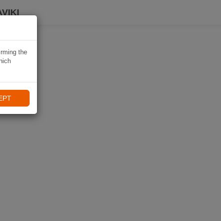
VIKI
irming the
hich
EPT