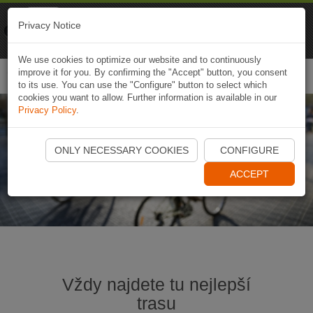
Naviki
Privacy Notice
Go to app
Bicycle navigation
We use cookies to optimize our website and to continuously
improve it for you. By confirming the "Accept" button, you consent
Togg
to its use. You can use the "Configure" button to select which
navi
cookies you want to allow. Further information is available in our
Privacy Policy
.
Zažijte s kolem novou dimenzi
ONLY NECESSARY COOKIES
CONFIGURE
pohybu
ACCEPT
Vždy najdete tu nejlepší
trasu