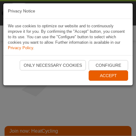
Naviki
Privacy Notice
Go to app
Bicycle navigation
We use cookies to optimize our website and to continuously
improve it for you. By confirming the "Accept" button, you consent
Togg
to its use. You can use the "Configure" button to select which
navi
cookies you want to allow. Further information is available in our
Privacy Policy
.
ONLY NECESSARY COOKIES
CONFIGURE
ACCEPT
Join now: HeatCycling