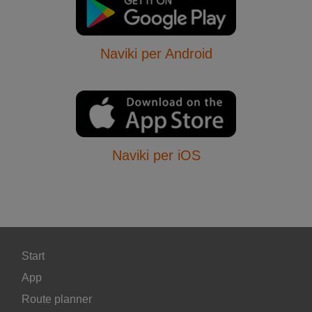
Naviki per Android
Naviki per iOS
Start
App
Route planner