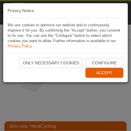
Naviki
Privacy Notice
Go to app
Bicycle navigation
We use cookies to optimize our website and to continuously
improve it for you. By confirming the "Accept" button, you consent
Togg
to its use. You can use the "Configure" button to select which
navi
cookies you want to allow. Further information is available in our
Privacy Policy
.
ONLY NECESSARY COOKIES
CONFIGURE
ACCEPT
Join now: HeatCycling