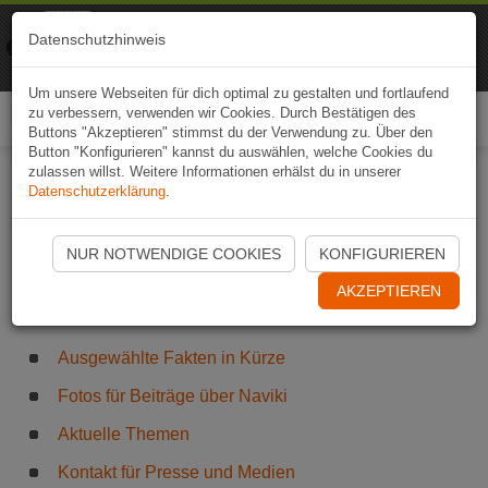
Naviki
Datenschutzhinweis
Zur App
Fahrrad-Navi
Um unsere Webseiten für dich optimal zu gestalten und fortlaufend
zu verbessern, verwenden wir Cookies. Durch Bestätigen des
Togg
Buttons "Akzeptieren" stimmst du der Verwendung zu. Über den
navi
Button "Konfigurieren" kannst du auswählen, welche Cookies du
zulassen willst. Weitere Informationen erhälst du in unserer
Datenschutzerklärung
.
Naviki für Presse und
NUR NOTWENDIGE COOKIES
KONFIGURIEREN
Medien
AKZEPTIEREN
Ausgewählte Fakten in Kürze
Fotos für Beiträge über Naviki
Aktuelle Themen
Kontakt für Presse und Medien