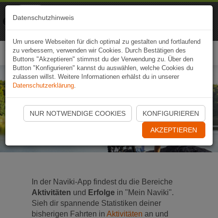
Naviki
Datenschutzhinweis
Zur App
Fahrrad-Navi
Um unsere Webseiten für dich optimal zu gestalten und fortlaufend
zu verbessern, verwenden wir Cookies. Durch Bestätigen des
Togg
Buttons "Akzeptieren" stimmst du der Verwendung zu. Über den
navi
Button "Konfigurieren" kannst du auswählen, welche Cookies du
zulassen willst. Weitere Informationen erhälst du in unserer
Datenschutzerklärung
.
Aktivitäten und Erfolge
NUR NOTWENDIGE COOKIES
KONFIGURIEREN
Dein Extra-Schub Fahrrad-Motivation
AKZEPTIEREN
In der Naviki-App findest du die Bereiche
Aktivitäten
und
Erfolge
in "Mein Naviki".
Sieh dir spannende Statistiken deiner
bisherigen Fahrten in
Aktivitäten
an und